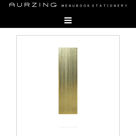
コ
ン
テ
ン
ツ
へ
ス
キ
ッ
プ
ウォールペーパー 02-0101