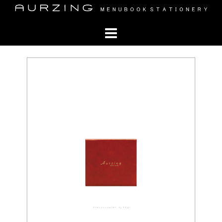
コ
ン
テ
ン
ツ
へ
ス
キ
ッ
プ
アーティフィシャルレザー 03-0051